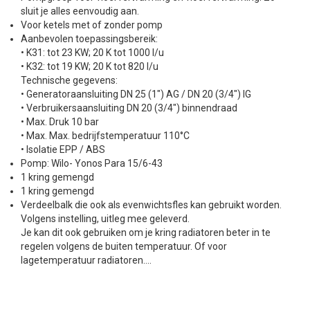
sluit je alles eenvoudig aan.
Voor ketels met of zonder pomp
Aanbevolen toepassingsbereik:
• K31: tot 23 KW; 20 K tot 1000 l/u
• K32: tot 19 KW; 20 K tot 820 l/u
Technische gegevens:
• Generatoraansluiting DN 25 (1") AG / DN 20 (3/4") IG
• Verbruikersaansluiting DN 20 (3/4") binnendraad
• Max. Druk 10 bar
• Max. Max. bedrijfstemperatuur 110°C
• Isolatie EPP / ABS
Pomp: Wilo- Yonos Para 15/6-43
1 kring gemengd
1 kring gemengd
Verdeelbalk die ook als evenwichtsfles kan gebruikt worden.
Volgens instelling, uitleg mee geleverd.
Je kan dit ook gebruiken om je kring radiatoren beter in te
regelen volgens de buiten temperatuur. Of voor
lagetemperatuur radiatoren....