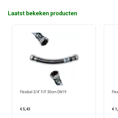
Laatst bekeken producten
Flexibel 3/4" F/F 30cm DN19
Fle
€
5,43
€
1